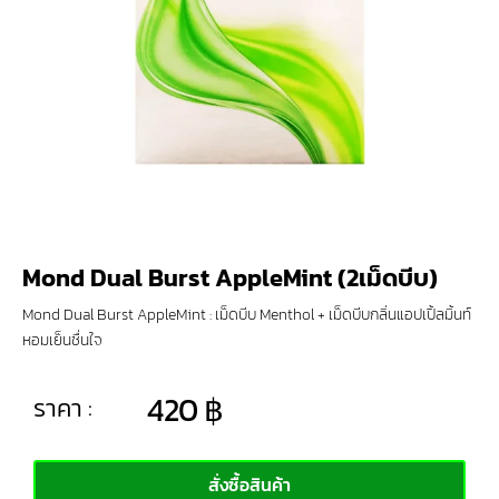
Mond Dual Burst AppleMint (2เม็ดบีบ)
Mond Dual Burst AppleMint : เม็ดบีบ Menthol + เม็ดบีบกลิ่นแอปเปิ้ลมิ้นท์
หอมเย็นชื่นใจ
420
฿
ราคา :
สั่งซื้อสินค้า